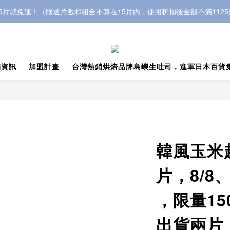
5片就免運！（贈送片數和組合不算在15片內，使用折扣後金額不滿112
舖資訊
加盟計畫
台灣熱銷烘焙品牌島嶼生吐司，進軍日本百貨
韓風玉米
片，8/8
，限量1
出貨兩片