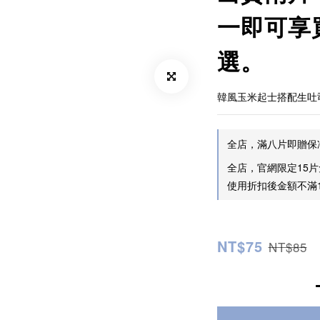
一即可享
選。
韓風玉米起士搭配生吐
全店，滿八片即贈保
全店，官網限定15
使用折扣後金額不滿1
NT$75
NT$85