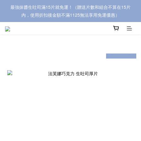
最強抹醬生吐司滿15片就免運！（贈送片數和組合不算在15片
內，使用折扣後金額不滿1125無法享用免運優惠）
prev
next