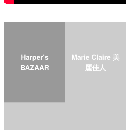
Harper's
Marie Claire 美
BAZAAR
麗佳人