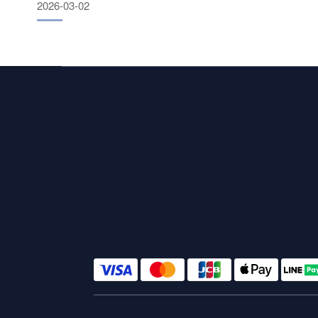
2026-03-02
區的小麥蛋白質含量已達 13.05%，對於製作吐司、麵包而