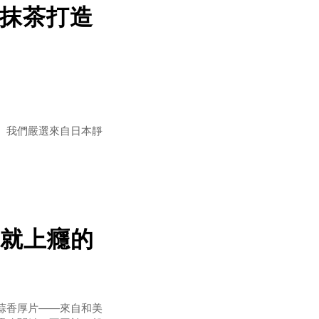
抹茶打造
。我們嚴選來自日本靜
就上癮的
每片25g抹茶醬濃郁
蒜香厚片——來自和美