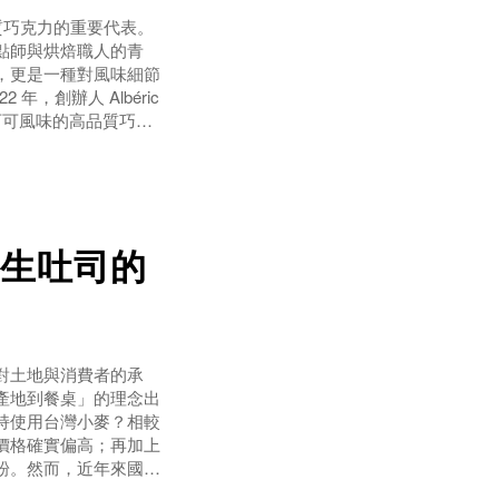
質巧克力的重要代表。
點師與烘焙職人的青
，更是一種對風味細節
，創辦人 Albéric
現可可風味的高品質巧克
終專注於一件事：製作
生吐司的
對土地與消費者的承
產地到餐桌」的理念出
持使用台灣小麥？相較
價格確實偏高；再加上
粉。然而，近年來國產
象。例如，今年部分產