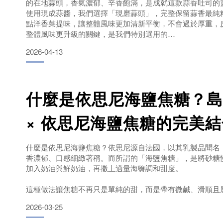
的在地蒜頭，香氣濃郁、辛香飽滿，是成就這款蒜香吐司的
使用現成蒜醬，我們選擇「現磨蒜頭」，完整保留蒜香最純
完整呈現抹茶的濃厚香氣與滑順口感。入口綿密、茶香濃郁
點洋香菜提味，讓整體風味更加清新平衡，不會過於厚重，
整體風味更升級的關鍵，是我們特別選用的
鮮乳坊牛奶。
尾韻帶有自然回甘，
2026-04-13
嚴選單一乳源、無調整的純鮮乳，保留最自然的濃醇與乳香
都塗抹上25G的新鮮蒜頭醬，當吐司進烤箱的那一刻，蒜香
出讓人無法抗
是抹茶控不能錯過的抹茶厚片吐司推薦。無論是早餐、下午
什麼是依思尼海鹽焦糖？島
或是簡單回烤後享用，
× 依思尼海鹽焦糖的完美結
都能
什麼是依思尼海鹽焦糖？依思尼源自法國，以其乳製品聞名
香濃郁、口感細緻著稱。而所謂的「海鹽焦糖」，是將砂糖
加入奶油與鮮奶油，再撒上適量海鹽調和甜度。
這種做法讓焦糖不再只是單純的甜，而是帶有微鹹、滑順且
般焦糖相比，依思尼海鹽焦糖的特色在於：奶香更加濃郁自
2026-03-25
純淨風味甜而不膩的層次感：海鹽點綴，讓整體口感更耐吃
升整體風味的深度與記憶點島嶼生吐司 × 依思尼海鹽焦糖