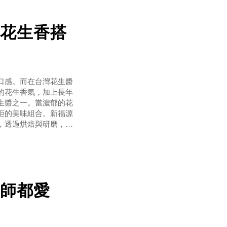
花生香搭
口感。而在台灣花生醬
的花生香氣，加上長年
生醬之一。當濃郁的花
拒的美味組合。新福源
，透過烘焙與研磨，將
花生香，入口後香氣更
新福源花生醬質地
師都愛