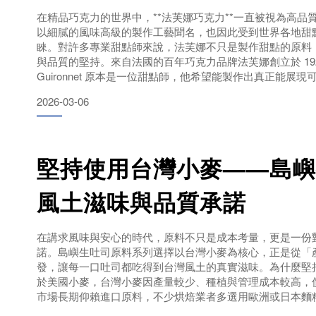
在精品巧克力的世界中，**法芙娜巧克力**一直被視為高品
以細膩的風味高級的製作工藝聞名，也因此受到世界各地甜
睞。對許多專業甜點師來說，法芙娜不只是製作甜點的原料
與品質的堅持。來自法國的百年巧克力品牌法芙娜創立於 1922 年
Guironnet 原本是一位甜點師，他希望能製作出真正能展
力，因此創立了這個品牌。在接近百年的發展中，法芙娜始
2026-03-06
能夠展現可可風味的優質巧克力。如今，法
堅持使用台灣小麥——島嶼
風土滋味與品質承諾
在講求風味與安心的時代，原料不只是成本考量，更是一份
諾。島嶼生吐司原料系列選擇以台灣小麥為核心，正是從「
發，讓每一口吐司都吃得到台灣風土的真實滋味。為什麼堅
於美國小麥，台灣小麥因產量較少、種植與管理成本較高，
市場長期仰賴進口原料，不少烘焙業者多選用歐洲或日本麵
小麥品質顯著提升，逐步打破「進口才是高品質」的刻板印