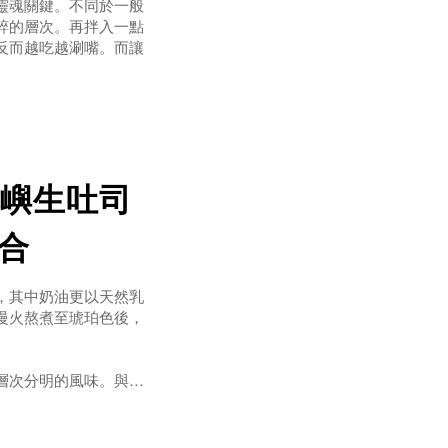
靈魂關鍵。不同於一般
粹的層次。再拌入一點
，
反而越吃越涮嘴。而讓
。每一片厚片生吐司，
與奶香交織，緩緩釋放
茶，
嶼生吐司
合
，其中奶油更以天然乳
慢火熬煮至琥珀色後，
層次分明的風味。與一
然：來自高品質奶油的
尾韻帶有微微鹹香：提
的完美結合當這樣的風