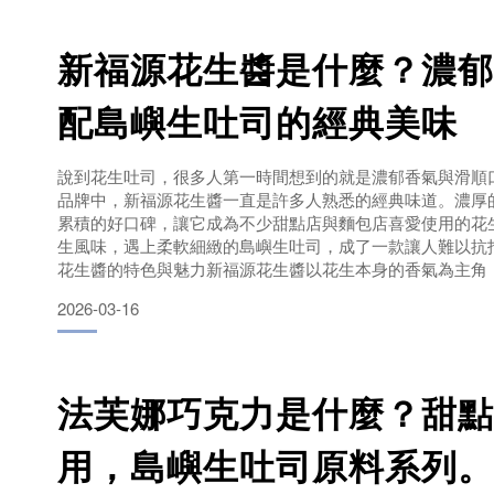
味遇上柔軟濕潤的生吐
新福源花生醬是什麼？濃郁
配島嶼生吐司的經典美味
說到花生吐司，很多人第一時間想到的就是濃郁香氣與滑順
品牌中，新福源花生醬一直是許多人熟悉的經典味道。濃厚
累積的好口碑，讓它成為不少甜點店與麵包店喜愛使用的花
生風味，遇上柔軟細緻的島嶼生吐司，成了一款讓人難以抗
花生醬的特色與魅力新福源花生醬以花生本身的香氣為主角
花生的堅果香氣完整保留下來。打開瓶蓋時就能聞到濃濃的
2026-03-16
是層層釋放。好的花生醬除了香氣之外，口感也非常重要。
法芙娜巧克力是什麼？甜點
用，島嶼生吐司原料系列。