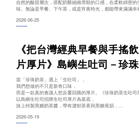
自然的酸甜層次，搭配奶酥細緻滑順的口感，在柔軟綿密的
味。無論是早餐、下午茶，或是宵夜時光，都能帶來滿滿幸
最佳風味島嶼生吐司堅持選用優質原料，使用台灣小麥與鮮
2026-06-25
保留麵包柔軟濕潤的口感。搭配特製奶酥與草莓果粒醬，讓
《把台灣經典早餐與手搖飲
片厚片》島嶼生吐司－珍珠
司厚片
當「珍珠奶茶」遇上「生吐司」，
我們想做的不只是新奇口味，
而是一款真的會讓人想反覆回購的厚片。《珍珠奶茶生吐司
以島嶼生吐司招牌生吐司厚片為基底，
抹上特製黑糖奶茶醬，帶有濃郁茶香與黑糖尾韻，
再鋪上滿滿乳酪絲進爐烘烤，
2026-05-19
最後放上使用特殊工法製作的Q彈珍珠。珍珠最怕冷凍後變
但我們特別調整製程與配方比例，
讓珍珠即使經過冷凍保存、回烤加熱後，
依然能保有Q彈嚼感與濕潤口感，