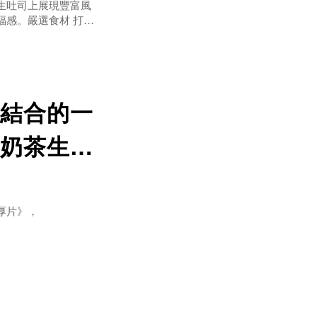
生吐司上展現豐富風
福感。嚴選食材 打造
乳坊鮮乳製作生吐司，
每片吐司都能吃得到
結合的一
奶茶生吐
厚片》，
硬、失去口感。