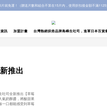
5片就免運！（贈送片數和組合不算在15片內，使用折扣後金額不滿112
舖資訊
加盟計畫
台灣熱銷烘焙品牌島嶼生吐司，進軍日本百貨
新推出
生吐司全新推出【草莓
人氣奶酥醬，將酸甜果
每一口都能感受到草莓