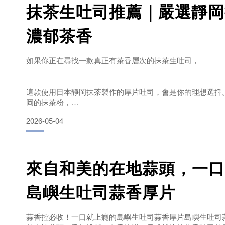
抹茶生吐司推薦｜嚴選靜岡
每一口都吃得到熟悉的珍珠奶茶靈魂。黑糖奶茶醬的甜香，
乳酪絲烘烤後的風味，
濃郁茶香
搭配生吐司本身柔軟濕潤
如果你正在尋找一款真正有茶香層次的抹茶生吐司，
這款使用日本靜岡抹茶製作的厚片吐司，會是你的理想選擇
岡的抹茶粉，
2026-05-04
以細緻研磨工藝保留抹茶原有的香氣與色澤，
來自和美的在地蒜頭，一口
呈現出濃郁卻不苦澀、回甘順口的經典風味。抹茶厚片吐司｜
升級 每一片厚片生吐司，
島嶼生吐司蒜香厚片
皆均勻塗抹上25g抹茶醬，
蒜香控必收！一口就上癮的島嶼生吐司蒜香厚片島嶼生吐司