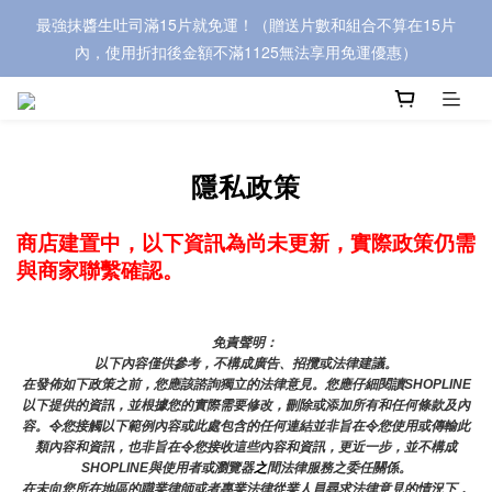
最強抹醬生吐司滿15片就免運！（贈送片數和組合不算在15片
內，使用折扣後金額不滿1125無法享用免運優惠）
隱私政策
商店建置中，以下資訊為尚未更新，實際政策仍需
與商家聯繫確認。
免責聲明： 
以下內容僅供參考，不構成廣告、招攬或法律建議。
在發佈如下政策之前，您應該諮詢獨立的法律意見。您應仔細閱讀SHOPLINE
以下提供的資訊，並根據您的實際需要修改，刪除或添加所有和任何條款及內
容。令您接觸以下範例內容或此處包含的任何連結並非旨在令您使用或傳輸此
類內容和資訊，也非旨在令您接收這些內容和資訊，更近一步，並不構成
SHOPLINE與使用者或瀏覽器
之
間法律服務之委任關係。
在未向您所在地區的職業律師或者專業法律從業人員尋求法律意見的情況下，