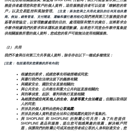
務提供者處理您和您客戶的個人資料，這些服務提供者可以促進「瞭解您的客
戶」以及交易監控和風險管理。 
 [注意：添加您與之共用此資訊的任何其他供應
我們將與第三方服務提供者
商。例如，銷售管道、支付閘道、運輸和履行應用程式]
簽署保密協定，以管理數據處理的目的、處理期限和雙方的責任，並將要求合
作夥伴根據我們的要求和本隱私政策處理數據。如果您不同意合作夥伴蒐集提
供相關服務所需的個人資料，您或您的客戶可能無法使用相關服務。
（2） 共用
我們不會與任何第三方共享個人資料，除非存在以下一種或多種情況：
[注意： 包括適用於您業務的所有內容]
根據您的要求，或經您事先明確授權或同意;
與履行我們在法律法規下的義務有關;
與國家安全、國防安全直接相關的;
與公共安全、公共衛生和重大公共利益直接相關的;
與刑事偵查、起訴、審判和執行直接相關;
為維護您
或任何其他人的生命、財產等重大合法權益
，但難以取得該
人的同意;
所涉及的個人資料由您
向公眾揭露
;
所涉及的個人資料是從合法和公開揭露的資訊中蒐集的。
與 SHOPLINE 和 SHOPLINE 的附屬公司共用：為了向您提供 
SHOPLINE 產品和服務，提出您可能感興趣的推薦，解決帳戶問
題，保護我們的附屬公司或其他使用者或公眾的人身和財產安全，您