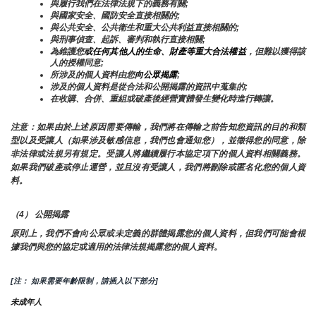
與履行我們在法律法規下的義務有關;
與國家安全、國防安全直接相關的;
與公共安全、公共衛生和重大公共利益直接相關的;
與刑事偵查、起訴、審判和執行直接相關;
為維護您
或任何其他人的生命、財產等重大合法權益
，但難以獲得該
人的授權同意;
所涉及的個人資料由您
向公眾揭露
;
涉及的個人資料是從合法和公開揭露的資訊中蒐集的;
在收購、合併、重組或破產後經營實體發生變化時進行轉讓。
注意：如果由於上述原因需要傳輸，我們將在傳輸之前告知您資訊的目的和類
型以及受讓人（如果涉及敏感信息，我們也會通知您），並徵得您的同意，除
非法律或法規另有規定。受讓人將繼續履行本協定項下的個人資料相關義務。
如果我們破產或停止運營，並且沒有受讓人，我們將刪除或匿名化您的個人資
料。
（4） 公開揭露
原則上，我們不會向公眾或未定義的群體揭露您的個人資料，但我們可能會根
據我們與您的協定或適用的法律法規揭露您的個人資料。
[注： 如果需要年齡限制，請插入以下部分]
未成年人