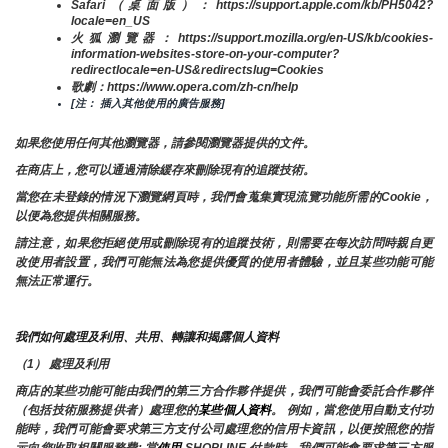
Safari（桌面版）：https://support.apple.com/kb/PH5042?
locale=en_US
火狐瀏覽器：https://support.mozilla.org/en-US/kb/cookies-
information-websites-store-on-your-computer?
redirectlocale=en-US&redirectslug=Cookies
歌劇：https://www.opera.com/zh-cn/help
[注： 插入其他使用的廣告服務]
如果您使用任何其他瀏覽器，請參閱瀏覽器提供的文件。
在商店上，您可以通過清除緩存來刪除現有的追蹤技術。
當您在未登錄的情況下瀏覽網頁時，我們會蒐集實現流覽功能所需的Cookie，
以便為您提供相關服務。
請注意，如果您拒絕使用或刪除現有的追蹤技術，則需要在每次訪問時親自更
改使用者設置，我們可能無法為您提供優質的使用者體驗，並且某些功能可能
無法正常運行。
我們如何處理及利用、共用、轉讓和揭露個人資料
（1） 處理及利用
商店的某些功能可能由我們的第三方合作夥伴提供，我們可能會委託合作夥伴
（包括技術服務提供者）處理您的
某些個人資料
。 例如，當您使用自動支付功
能時，我們可能會要求第三方支付公司處理您的信用卡資訊，以便按照您的指
示向您收取相關服務費; 當
使用 
SHOPLINE 付款時，我們可能會要求第三方服