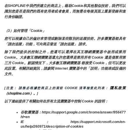
在SHOPLINE中我們所建立的商店上，藉助Cookie和其他類似技術，我們可以
識別您是否是我們的既有使用者或者會員，而無需在每個頁面上重新登錄和進
行身份驗證。
（3）如何管理「Cookie」
您可以根據自己的偏好來管理或刪除某些類別的追蹤技術。許多瀏覽器都具有
「請勿追蹤」功能，可向商店發送「請勿追蹤」 請求。
除了我們提供的控制之外，您還可以選擇在其互聯網瀏覽器中啟用或禁用
Cookie。大多數互聯網瀏覽器還允許您選擇是禁用所有 Cookie 還是僅禁用第
三方 Cookie。默認情況下，大多數互聯網瀏覽器 都接受 Cookie，但可以更改
此設置。有關詳細資訊，請參閱 Internet 瀏覽器中的「説明」功能表或設備的
文件。
隱私政策
[注意： 請務必根據您商店上的當前 COOKIE 清單檢查此列表： 
（shopline.com）。
]
以下連結提供了有關如何在所有主流瀏覽器中控制 Cookie 的說明：
谷歌瀏覽器：https://support.google.com/chrome/answer/95647?
hl=en
IE：https://support.microsoft.com/en-
us/help/260971/description-of-cookies