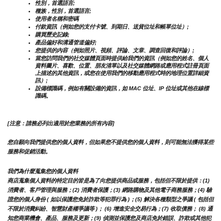
性別，首選語言;
種族，性別，首選語言;
使用者名稱和密碼
付款資訊（例如您的支付卡號、到期日、送貨位址和帳單位址）;
購買歷史記錄;
產品偏好和溝通管道偏好;
您提供的內容（例如照片、視頻、評論、文章、調查回復和評論）;
當您訪問我們的社交媒體頁面時提供給我們的資訊（例如您的姓名、個人
資料圖片、喜歡、位置、朋友清單以及社交媒體網路或應用程式註冊頁面
上描述的其他資訊，或您在使用我們的移動應用程式時的地理位置詳細資
訊）;
設備標識碼，例如有關設備的資訊，如 MAC 位址、IP 位址或其他在線標
識碼。
[注意：請務必列出適用於您業務的所有內容]
您自願向我們提供您的個人資料，但如果您不提供您的個人資料，則可能無法獲得某些
服務和促銷活動。
我們為什麼蒐集您的個人資料
商店蒐集個人資料的特定目的皆是為了向您提供商品或服務，包括但不限於提供：(1) 
消費者、客戶管理與服務；(2) 消費者保護；(3) 網路購物及其他電子商務服務；(4) 驗
證您的個人身份 ( 如以保護您免於詐欺等犯罪行為 )；(5) 解決各種類型之爭議 ( 包括但
不限於消費糾紛、智慧財產權爭議等 )； (6) 增進安全交易行為；(7) 收取債務； (8) 通
知您商業機會、產品、服務及更新；(9) 偵測並保護您及商店免於錯誤、詐欺或其他犯