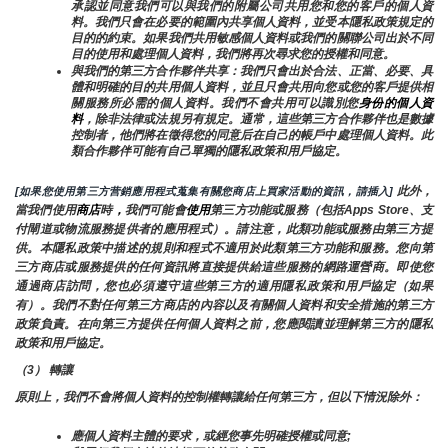
承認並同意我們可以與我們的附屬公司共用您和您的客戶的個人資
料。我們只會在必要的範圍內共享個人資料，並受本隱私政策規定的
目的的約束。如果我們共用敏感個人資料或我們的關聯公司出於不同
目的使用和處理個人資料，我們將再次尋求您的授權和同意。
與我們的第三方合作夥伴共享：我們只會出於合法、正當、必要、具
體和明確的目的共用個人資料，並且只會共用向您或您的客戶提供相
關服務所必需的個人資料。我們不會共用可以識別您
身份的個人資
料
，除非法律或法規另有規定。通常，這些第三方合作夥伴也是數據
控制者，他們將在徵得您的同意后在自己的帳戶中處理個人資料。此
類合作夥伴可能有自己單獨的隱私政策和用戶協定。
 此外，
[如果您使用第三方营銷應用程式蒐集有關您商店上買家活動的資訊，請插入]
當我們使用
商店
時
，
我們可能會
使用
第三方功能或服務（包括Apps Store、支
付閘道或物流服務提供者的應用程式）。請注意，此類功能或服務由第三方提
供。本隱私政策中描述的規則和程式不適用於此類第三方功能和服務。您向第
三方商店或服務提供的任何資訊將直接提供給這些服務的網路運營商。即使您
通過商店訪問，您也必須遵守這些第三方的適用隱私政策和用戶協定（如果
有）。我們不對任何第三方商店的內容以及有關個人資料和安全措施的第三方
政策負責。在向第三方提供任何個人資料之前，您應閱讀並理解第三方的隱私
政策和用戶協定。
（3） 轉讓
原則上，我們不會將個人資料的控制權轉讓給任何第三方，但以下情況除外：
應個人資料主體的要求，或經您事先明確授權或同意;