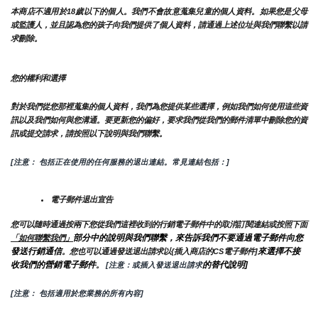
本商店不適用於18歲以下的個人。我們不會故意蒐集兒童的個人資料。如果您是父母
或監護人，並且認為您的孩子向我們提供了個人資料，請通過上述位址與我們聯繫以請
求刪除。
您的權利和選擇
對於我們從您那裡蒐集的個人資料，我們為您提供某些選擇，例如我們如何使用這些資
訊以及我們如何與您溝通。要更新您的偏好，要求我們從我們的郵件清單中刪除您的資
訊或提交請求，請按照以下說明與我們聯繫。
[注意： 包括正在使用的任何服務的退出連結。常見連結包括：]
電子郵件退出宣告
您可以隨時通過按兩下您從我們這裡收到的行銷電子郵件中的取消訂閱連結或按照下面
部分中的說明與我們聯繫，來告訴我們不要通過電子郵件向您
「如何聯繫我們」
發送行銷通信
來選擇不接
。您也可以通過發送退出請求以{插入商店的CS電子郵件]
收我們的營銷電子郵件
的替代說明]
。
 [注意：或插入發送退出請求
[注意： 包括適用於您業務的所有內容]