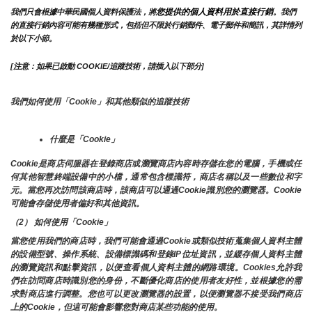
您提供的個人資料用於直接行銷
我們只會根據中華民國個人資料保護法，將
。我們
的直接行銷內容可能有幾種形式，包括但不限於行銷郵件、電子郵件和簡訊，其詳情列
於以下小節。
[注意：如果已啟動 COOKIE/追蹤技術，請插入以下部分]
我們如何使用「Cookie」和其他類似的追蹤技術
什麼是「Cookie」
Cookie是商店伺服器在登錄商店或瀏覽商店內容時存儲在您的電腦，手機或任
何其他智慧終端設備中的小檔，通常包含標識符，商店名稱以及一些數位和字
元。當您再次訪問該商店時，該商店可以通過Cookie識別您的瀏覽器。Cookie 
可能會存儲使用者偏好和其他資訊。
（2） 如何使用「Cookie」
當您使用我們的商店時，我們可能會通過Cookie或類似技術蒐集個人資料主體
的設備型號、操作系統、設備標識碼和登錄IP位址資訊，並緩存個人資料主體
的瀏覽資訊和點擊資訊，以便查看個人資料主體的網路環境。Cookies允許我
們在訪問商店時識別您的身份，不斷優化商店的使用者友好性，並根據您的需
求對商店進行調整。您也可以更改瀏覽器的設置，以便瀏覽器不接受我們商店
上的Cookie，但這可能會影響您對商店某些功能的使用。