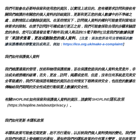
我們可能會在必要時保留和使用您的資訊，以實現上述目的。您有權要求訪問和接收有
關我們維護的有關您的個人資料的詳細資訊，更新和更正您的個人數據中的不準確之
處，並酌情阻止或刪除該資訊。在某些情況下，訪問個人資料的權利可能會受到當地法
律要求的限制。在授予訪問許可權或進行更正之前，我們可能會採取合理的步驟來驗證
您的身份。您可以通過發送電子郵件至{插入商店的CS電子郵件][注意我們的數據保護
來請求查看，更改或刪除您的個人資料
官「
。
 [注意：添加您所在司法管轄區的數
據保護機構的聯繫資訊或商店。例如：
https://ico.org.uk/make-a-complaint/
]
我們如何保護個人資料
我們維護適當的管理，技術和物理保護措施，旨在保護您提供的個人資料免受意外，非
法或未經授權的破壞，丟失，更改，訪問，揭露或使用。但是，沒有任何系統是完美安
全零疑慮的，我們不能保證有關您的資訊在任何情況下都將保持安全，包括您的數據在
傳輸給我們期間的安全性或您行動裝置上數據的安全性。
隱私政策 
有關SHOPLINE如何保留和保護個人資料的資訊，請參閱 
SHOPLINE
（https://shopline.tw/about/privacy）。 
我們如何更新 本隱私政策 
本隱私政策可能會定期更新，恕不另行通知，以反映我們個人資料慣例的變化。我們將
在我們的商店上發佈醒目的通知，通知您我們的隱私政策的任何重大變更，並在政策頂