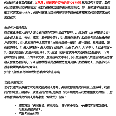
的紀錄也會被我們蒐集。]
[注意：請確認是否有使用POS功能]
當您訪問本商店，我們
的社交媒體/社交網路頁面（或其相關商店或對應的應用程式）時，我們還可能通過自
動方式或使用cookie，網路伺服器日誌和網路信標等技術蒐集有關您的設備或使用的
某些資訊。
您提供的資訊類別
商店蒐集您個人資料之個人資料類別可能包括以下類別：1. 識別類 - (1) 辨識個人者 ( 
如會員之姓名、地址、電話、電子郵件等 )；(2) 辨識財務者 ( 如信用卡或金融機構帳
戶資訊等 )；(3) 政府資料中之辨識者 ( 如身分證統一編號、統一證號、稅籍編號、護
照號碼等 )。2. 個人特徵類 - 個人描述 ( 如性別、出生年月日、尺寸等 )。3.社會情況 – 
(1) 住家及設施 ( 如住所地址等 )；(2) 財產（如所有或具有其他權利之動產等）；(3) 
移民情形 ( 護照、工作許可文件、居留證明文件等 )；(4) 生活格調 ( 如使用消費品之種
類及服務之細節等 )；(5) 慈善機構或其他團體之會員資格 ( 如社團法人、俱樂部或其
他志願團體參與者紀錄等 )。
[注意：請務必列出適用於您業務的所有內容]
您提供的資訊
時
您可以選擇以多種方式向我們提供個人資料，例如當您在我們的商店上註冊
，或在
我們的商店上購物時，或通過我們的社交媒體（或其相關商店或對應的擴充功能）。您
可能提供給我們的個人資料類型（如適用）包括：
聯繫資訊（例如姓名、郵政地址、電子郵件地址、手機或其他電話號碼、
行動服務提供者）;
年齡和出生日期;