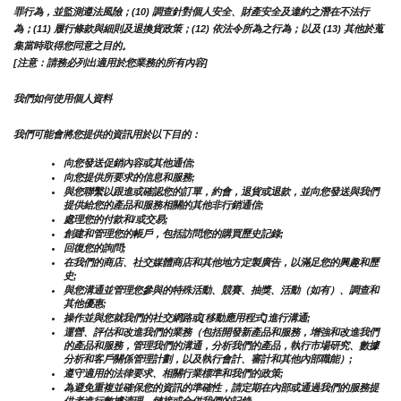
罪行為，並監測遵法風險；(10) 調查針對個人安全、財產安全及違約之潛在不法行
為；(11) 履行條款與細則及退換貨政策；(12) 依法令所為之行為；以及 (13) 其他於蒐
集當時取得您同意之目的。
[注意：請務必列出適用於您業務的所有內容]
我們如何使用個人資料
我們可能會將您提供的資訊用於以下目的：
向您發送促銷內容或其他通信;
向您提供所要求的信息和服務;
與您聯繫以跟進或確認您的訂單，約會，退貨或退款，並向您發送與我們
提供給您的產品和服務相關的其他非行銷通信;
處理您的付款和/或交易;
創建和管理您的帳戶，包括訪問您的購買歷史記錄;
回復您的詢問;
在我們的商店、社交媒體商店和其他地方定製廣告，以滿足您的興趣和歷
史;
與您溝通並管理您參與的特殊活動、競賽、抽獎、活動（如有）、調查和
其他優惠;
操作並與您就我們的社交網路或[移動應用程式]進行溝通;
運營、評估和改進我們的業務（包括開發新產品和服務，增強和改進我們
的產品和服務，管理我們的溝通，分析我們的產品，執行市場研究、數據
分析和客戶關係管理計劃，以及執行會計、審計和其他內部職能）;
遵守適用的法律要求、相關行業標準和我們的政策;
為避免重複並確保您的資訊的準確性，請定期在內部或通過我們的服務提