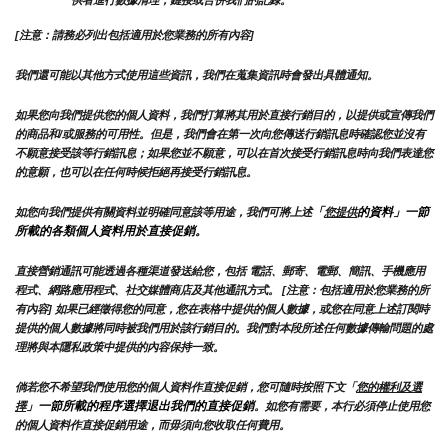
供者進行數據清理，鏈接或合併我們的記錄。
[注意：請務必列出包括適用於您業務的所有內容]
我們還可能以其他方式使用這些資訊，我們在蒐集資訊時會發出具體通知。
如果您向我們提供您的個人資料，我們打算將其用於直接行銷目的，以提供或宣傳我們
的商品和/或服務的可用性。但是，我們會在第一次向您傳送行銷訊息時確認您並沒有
不願意接受該等行銷訊息；如果您並不願意，可以在首次接受行銷訊息時向我們表達您
的意願，也可以在任何時候拒絕再接受行銷訊息。
「
的資料」一節
如您向我們提供有關資料並明確同意該等用途，我們可將上述
您提供
所載的各類個人資料用於直接促銷。
直接營銷通訊可能透過各種渠道發送給您，包括 電話、郵寄、電郵、簡訊、手機應用
程式、網路應用程式、社交媒體商店及其他通訊方式。 [注意：包括適用於您業務的所
有內容] 如果已經徵得您的同意，您在表格中提供的個人數據，或您在同意上述訂閱時
提供的個人數據將同時被我們用於該行銷目的。我們對本段所述任何數據傳輸問題的處
理將與本隱私政策中提供的內容保持一致。
倘若您不希望我們使用您的個人資料作直接促銷，您可隨時按照下文「
您的權利及選
」一節所載的程序選擇退出我們的直接促銷
擇
。如您有需要，本行必須停止使用您
的個人資料作直接促銷用途，而毋須向您收取任何費用。