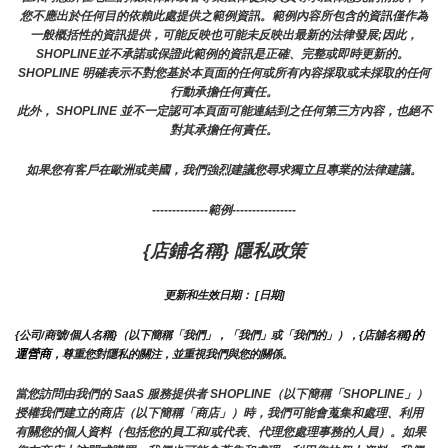
您不應出於任何目的依賴此處提供之範例資訊。範例內容所包含的資訊僅作為
一般概括性的資訊提供，可能反映也可能未反映出最新的法律發展;因此，
SHOPLINE並不承諾或保證此範例的資訊是正確、完整或即時更新的。 
SHOPLINE 明確表示不對您基於本頁面的任何或所有內容採取或未採取的任何
行動承擔任何責任。
此外， SHOPLINE 並不一定認可本頁面可能連結到之任何第三方內容，也絕不
對其承擔任何責任。
如果您有客戶在歐洲或美國，我們強烈建議您尋求獨立且專業的法律建議。
--------------範例----------------
{店鋪名稱} 隱私政策
更新和生效日期： [日期]
}的
{公司/商號/個人名稱}（以下簡稱「我們」，「我們」或「我們的」），{店舖名稱
運營商
，尊重您對隱私的關注，並重視我們與您的關係。 
當您訪問由我們的 SaaS 服務提供者 SHOPLINE（以下簡稱「SHOPLINE」）
授權我們建立的商店（以下簡稱「商店」）時，我們可能會蒐集和處理、利用
有關您的個人資料（包括您的員工和/或代表、代理您處理事務的人員）。如果