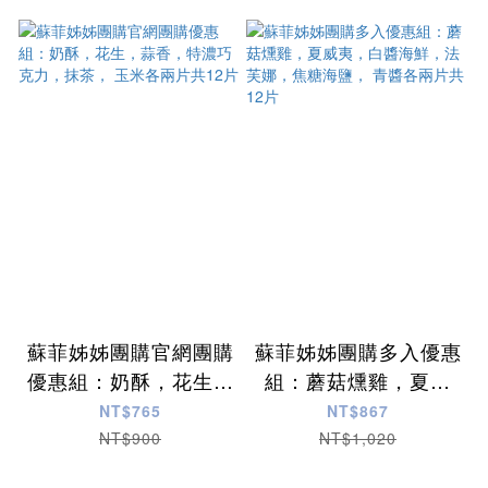
享買一送一，無法任
選。
蘇菲姊姊團購官網團購
蘇菲姊姊團購多入優惠
優惠組：奶酥，花生，
組：蘑菇燻雞，夏威
蒜香，特濃巧克力，抹
夷，白醬海鮮，法芙
NT$765
NT$867
茶， 玉米各兩片共12
娜，焦糖海鹽， 青醬
NT$900
NT$1,020
片
各兩片共12片