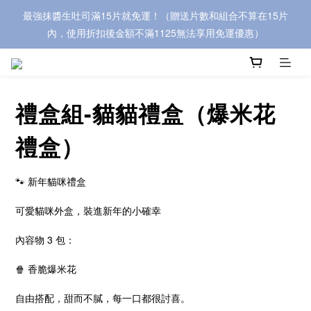
最強抹醬生吐司滿15片就免運！（贈送片數和組合不算在15片
內，使用折扣後金額不滿1125無法享用免運優惠）
禮盒組-貓貓禮盒（爆米花
禮盒）
🐾 新年貓咪禮盒
可愛貓咪外盒，裝進新年的小確幸
內容物 3 包：
🍿 香脆爆米花
自由搭配，甜而不膩，每一口都很討喜。