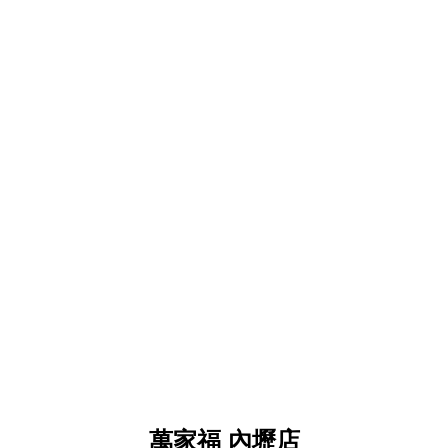
萬家福 內壢店