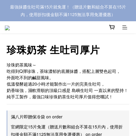
最強抹醬生吐司滿15片就免運！（贈送片數和組合不算在15片
內，使用折扣後金額不滿1125無法享用免運優惠）
珍珠奶茶 生吐司厚片
珍珠奶茶風味～
吃得到Q彈珍珠，茶味濃郁的底層抹醬，搭配上層雙色起司，
外面吃不到的鹹甜風味。
低溫發酵超過20小時才能製作出一片的完美生吐司，
奶香味強，濕軟滑順的頂級口感是 島嶼生吐司 一直以來的堅持！
純手工製作，最強口味珍珠奶茶生吐司厚片值得您嚐試！
滿八片即贈保冷袋 on order
官網限定15片免運（贈送片數和組合不算在15片內，使用折
扣後金額不滿1125無法享用免運優惠） on order