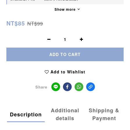
Show more
NT$85
NT$99
ADD TO CART
Add to Wishlist
Share
Additional
Shipping &
Description
details
Payment