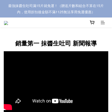
最強抹醬生吐司滿15片就免運！（贈送片數和組合不算在15片
內，使用折扣後金額不滿1125無法享用免運優惠）
銷量第一 抹醬生吐司 新聞報導