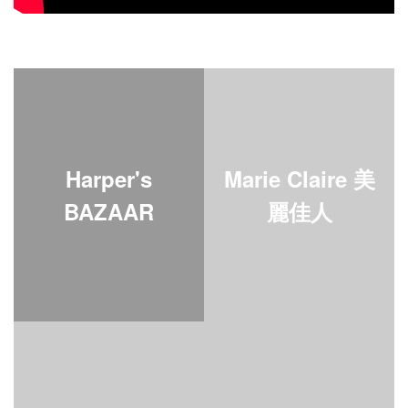
Harper's
Marie Claire 美
BAZAAR
麗佳人