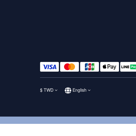
$
TWD
English