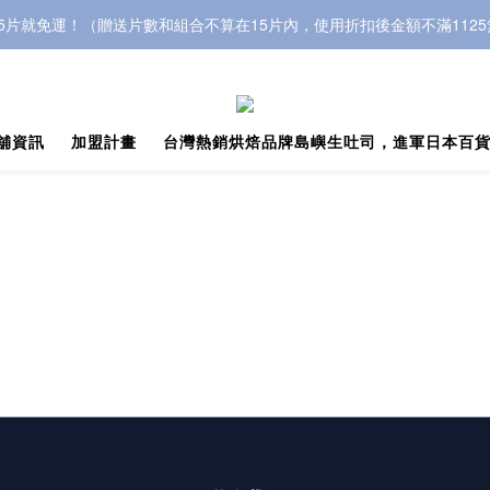
5片就免運！（贈送片數和組合不算在15片內，使用折扣後金額不滿112
舖資訊
加盟計畫
台灣熱銷烘焙品牌島嶼生吐司，進軍日本百