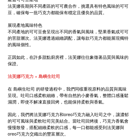
法芙娜長期與不同產區的可可農合作，挑選具有特色風味的可可
豆，確保每一批巧克力都能保有穩定且優良的品質。
展現產地風味特色
不同產地的可可豆會呈現出不同的香氣與風味，堅果香氣或可可
的苦甜層次。法芙娜透過細緻調配，讓每款巧克力都能展現獨特
的風味個性。
正因如此，在許多甜點廚房裡，法芙娜往往象徵著品質與風味的
保證。
法芙娜巧克力 × 島嶼生吐司
在 島嶼生吐司 的研發過程中，我們同樣重視原料的品質與風味
呈現。吐司口感柔軟細緻，帶有自然的小麥香氣，整體口感蓬鬆
濕潤，即使不解凍直接回烤，也能保持柔軟與香氣。
因此，我們將法芙娜巧克力和oreo巧克力融入吐司之中，讓濃郁
的可可風味與柔軟吐司完美結合。當吐司回烤後，巧克力香氣會
慢慢散發，搭配細緻柔軟的口感，每一口都能感受到法芙娜與
oreo巧克力交織出的豐富層次。