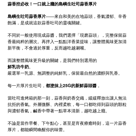
蒜香控必收！一口就上癮的島嶼生吐司蒜香厚片
島嶼生吐司蒜香厚片
——來自和美的在地蒜頭，香氣濃郁、辛香
飽滿，是成就這款蒜香吐司的靈魂關鍵。
不同於一般使用現成蒜醬，我們選擇「現磨蒜頭」，完整保留蒜
香最純粹的層次。再拌入一點點洋香菜提味，讓整體風味更加清
新平衡，不會過於厚重，反而越吃越涮嘴。
而讓整體風味更升級的關鍵，是我們特別選用的
鮮乳坊
牛奶
。
嚴選單一乳源、無調整的純鮮乳，保留最自然的濃醇與乳香。
每一片厚片生吐司，
都塗抹上25G的新鮮蒜頭醬
，
當吐司進烤箱的那一刻，蒜香與奶香交織，緩緩釋放出讓人無法
抗拒的香氣。外層微酥、內裡柔軟，每一口都吃得到蒜頭的顆粒
與濃郁香氣，鹹香中帶著一點草本清新，越吃越上癮。
不論是當作早餐、下午點心，甚至是宵夜療癒時刻，這一片蒜香
厚片，都能瞬間喚醒你的味蕾。